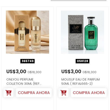
365749
058128
US$3,00
US$3,00
G$18,300
G$18,300
ONLYOU PERFUME
MOUSUF EAU DE PARFUM
COLLETION 30ML (REF:
50ML ( REF:AL665-2)
OLU830-204)
COMPRA AHORA
COMPRA AHORA