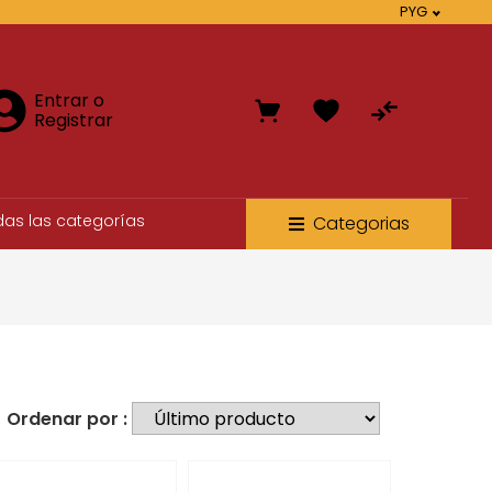
PYG
Entrar o
Registrar
das las categorías
Categorias
Ordenar por :