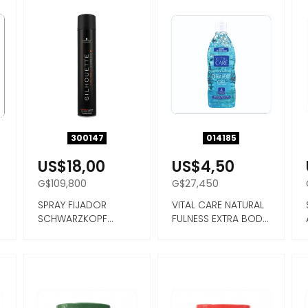
300147
014185
US$18,00
US$4,50
G$109,800
G$27,450
SPRAY FIJADOR
VITAL CARE NATURAL
SCHWARZKOPF
FULNESS EXTRA BODY
SILHOUETTE - 750ML
GEL (FIJACION 4 H...