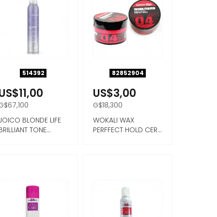
514392
82852904
US$11,00
US$3,00
G$67,100
G$18,300
JOICO BLONDE LIFE
WOKALI WAX
BRILLIANT TONE
PERFFECT HOLD CERA
MOUSSE 200ML
PARA CABELLO
FIJACION FUE...