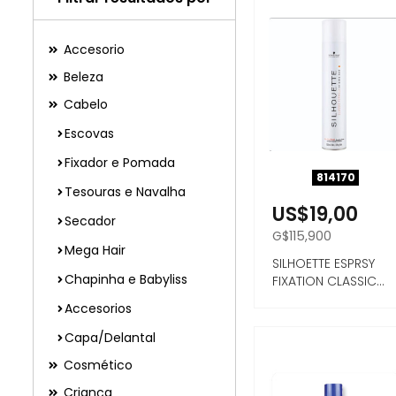
Accesorio
Beleza
Cabelo
Escovas
Fixador e Pomada
814170
Tesouras e Navalha
US$19,00
Secador
G$115,900
Mega Hair
SILHOETTE ESPRSY
Chapinha e Babyliss
FIXATION CLASSIC
FORMULA INVISIBLE
Accesorios
HOL...
Capa/Delantal
Cosmético
Criança