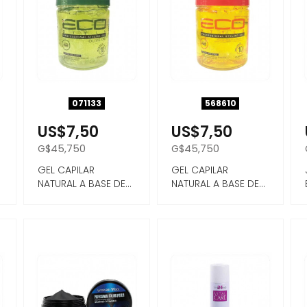
071133
568610
US$7,50
US$7,50
G$45,750
G$45,750
GEL CAPILAR
GEL CAPILAR
O
NATURAL A BASE DE
NATURAL A BASE DE
ACEITE DE OLIVA
ACEITE DE RICINO,
473ML FIJ...
VITAMIN...