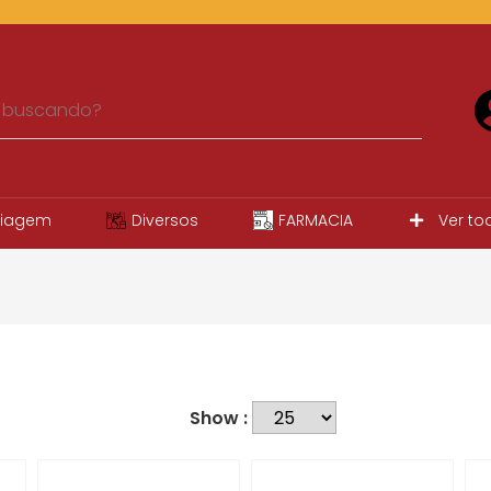
iagem
Diversos
FARMACIA
Ver to
Show :