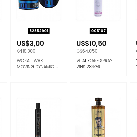
82852901
005107
US$3,00
US$10,50
G$18,300
G$64,050
WOKALI WAX
VITAL CARE SPRAY
MOVING DYNAMIC 01
21HS 283GR
CERA PARA CABELLO
FIJACIÓN...