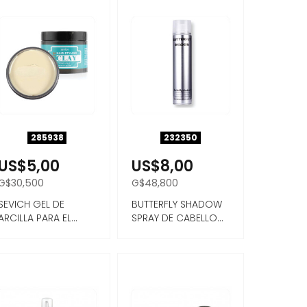
285938
232350
US$5,00
US$8,00
G$30,500
G$48,800
SEVICH GEL DE
BUTTERFLY SHADOW
ARCILLA PARA EL
SPRAY DE CABELLO
CABELLO FUERTE
SUPER FUERTE 600ML
FIJACIÓN 8...