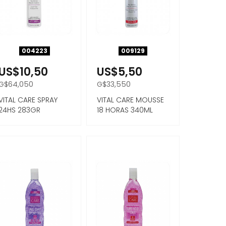
004223
009129
US$10,50
US$5,50
G$64,050
G$33,550
VITAL CARE SPRAY
VITAL CARE MOUSSE
24HS 283GR
18 HORAS 340ML