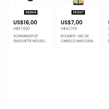
292510
251227
US$16,00
US$7,00
G$97,600
G$42,700
SCHWARZKPOF
ROUMEYI- GEL DE
SILHOUETTE MOUSSE
CABELLO MASCULINO
SUPER HOLD 500ML
FIJACION FUERTE
850ML