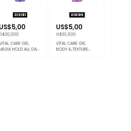
012181
016189
US$5,00
US$5,00
G$30,500
G$30,500
VITAL CARE GEL
VITAL CARE GEL
MEGA HOLD ALL DAY
BODY & TEXTURE
SPORT (FIXAÇÃO 9)
SUPER HOLD
300...
(FIXAÇÃO 8) ...