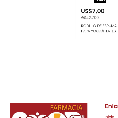
121141
US$7,00
G$42,700
RODILLO DE ESPUMA
PARA YOGA/PILATES
13X33CM
Enla
Inicio