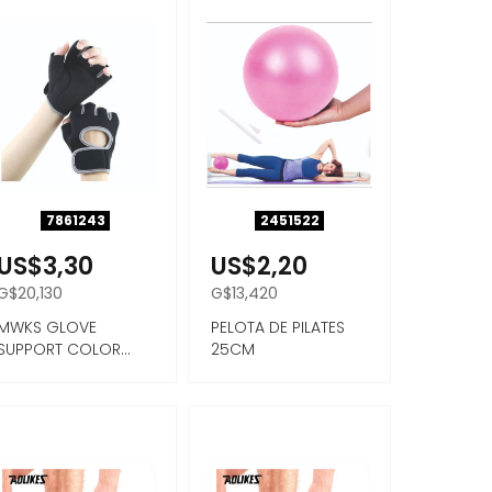
7861243
2451522
US$3,30
US$2,20
G$20,130
G$13,420
MWKS GLOVE
PELOTA DE PILATES
SUPPORT COLOR
25CM
GRIS TAMAÑO L