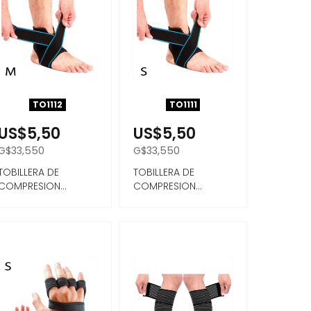
TO1112
TO1111
US$5,50
US$5,50
G$33,550
G$33,550
TOBILLERA DE
TOBILLERA DE
COMPRESION
COMPRESION
AJUSTABLE 1PC
AJUSTABLE 1PC
TAMAÑO M
TAMAÑO P