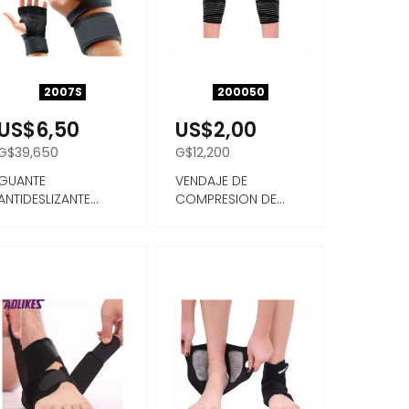
2007S
200050
US$6,50
US$2,00
G$39,650
G$12,200
GUANTE
VENDAJE DE
ANTIDESLIZANTE
COMPRESION DE
DEPORTIVO TAMAÑO
ALTA ELASTICIDAD
P
AUTOADHESIVO ...