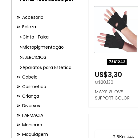
Accesorio
Beleza
Cinta- Faixa
Micropigmentação
EJERCICIOS
7861242
Aparatos para Estética
US$3,30
Cabelo
G$20,130
Cosmético
MWKS GLOVE
Criança
SUPPORT COLOR
BLACK TAMAÑO M
Diversos
FARMACIA
Manicura
Maquiagem