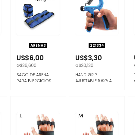
ARENA3
221334
US$6,00
US$3,30
G$36,600
G$20,130
SACO DE ARENA
HAND GRIP
PARA EJERCICIOS
AJUSTABLE 10KG A
1,5Kg CADA LADO,
60KG
INCLUYE ...