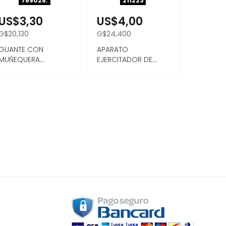
769028.
211223
US$3,30
US$4,00
G$20,130
G$24,400
GUANTE CON
APARATO
MUÑEQUERA
EJERCITADOR DE
AJUSTABLE 1PC
MUSLOS, BRAZOS,
PECHOS, CINTURA ...