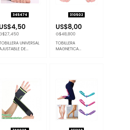
345474
310502
US$4,50
US$8,00
G$27,450
G$48,800
TOBILLERA UNIVERSAL
TOBILLERA
AJUSTABLE DE
MAGNETICA
NEOPRENE 1PC
AJUSTABLE 1PAR