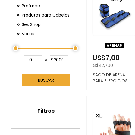
Perfume
Produtos para Cabelos
Sex Shop
Varios
ARENA5
US$7,00
A
G$42,700
SACO DE ARENA
BUSCAR
PARA EJERCICIOS
2,5Kg CADA LADO,
INCLUYE ...
Filtros