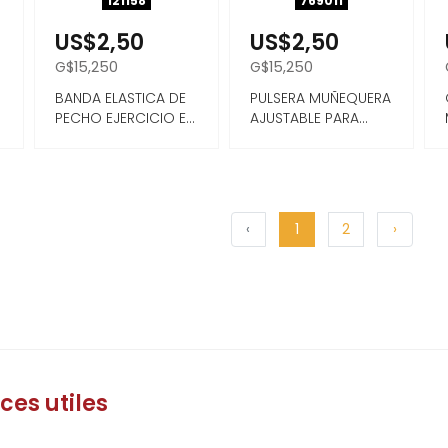
121158
769011
US$2,50
US$2,50
G$15,250
G$15,250
BANDA ELASTICA DE
PULSERA MUÑEQUERA
PECHO EJERCICIO EN
AJUSTABLE PARA
CASA
DEPORTE 1PC
‹
1
2
›
ces utiles