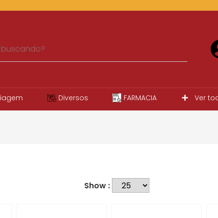
iagem
Diversos
FARMACIA
Ver to
Show :