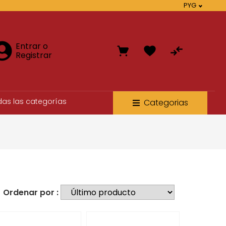
PYG
Entrar o
Registrar
das las categorías
Categorias
Ordenar por :