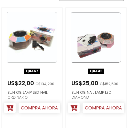
Q8A67
Q8A45
US$22,00
US$25,00
G$134,200
G$152,500
SUN Q8 LAMP LED NAIL
SUN Q8 NAIL LAMP LED
ORDINARIO
DIAMOND
COMPRA AHORA
COMPRA AHORA