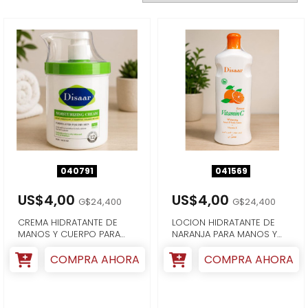
040791
041569
US$4,00
US$4,00
G$24,400
G$24,400
CREMA HIDRATANTE DE
LOCION HIDRATANTE DE
MANOS Y CUERPO PARA
NARANJA PARA MANOS Y
PIEL SECA 453G
CUERPO + VITA...
COMPRA AHORA
COMPRA AHORA