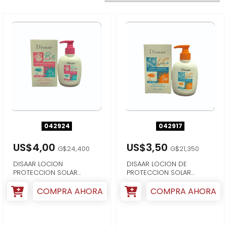
042924
042917
US$4,00
US$3,50
G$24,400
G$21,350
DISAAR LOCION
DISAAR LOCION DE
PROTECCION SOLAR
PROTECCION SOLAR
HIDRATANTE ROSA
BLANQUEADORA CON
BULGARA ...
VITM...
COMPRA AHORA
COMPRA AHORA