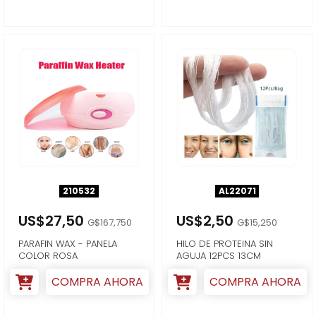
210532
AL22071
US$27,50
US$2,50
G$167,750
G$15,250
PARAFIN WAX - PANELA
HILO DE PROTEINA SIN
COLOR ROSA
AGUJA 12PCS 13CM
COMPRA AHORA
COMPRA AHORA